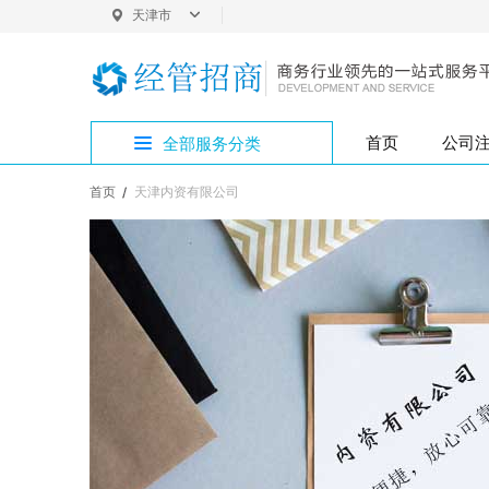
天津市
天津
首页
公司
全部服务分类
首页
天津内资有限公司
公司变更专区
公司注册
外资变更
银行开户
版权专利
增资验资
企业疑难
公司注销
注册地址
内资变更
税务代办
商标注册
开设公司专区
核名起名
代理记账
财务税务专区
公司买卖专区
公司注册专区