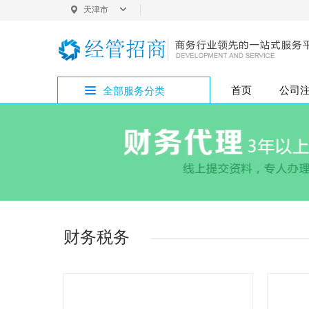
天津市
天津
首页
公司
全部服务分类
公司变更专区
公司注册
外资变更
银行开户
版权专利
增资验资
企业疑难
公司注销
注册地址
内资变更
税务代办
商标注册
开设公司专区
核名起名
代理记账
财务税务专区
财务税务
公司买卖专区
公司注册专区