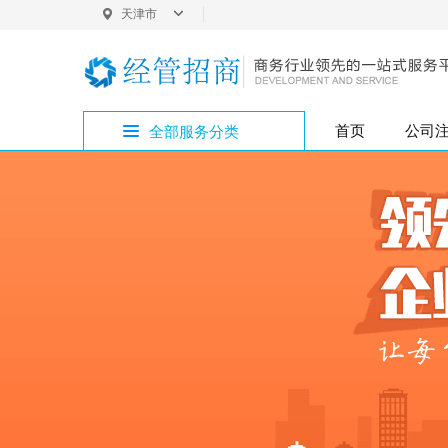
天津市
天津
首页
公司
全部服务分类
公司变更专区
公司注册
外资变更
银行开户
版权专利
增资验资
企业疑难
公司注销
注册地址
内资变更
税务代办
商标注册
开设公司专区
核名起名
代理记账
财务税务专区
公司买卖专区
公司注册专区